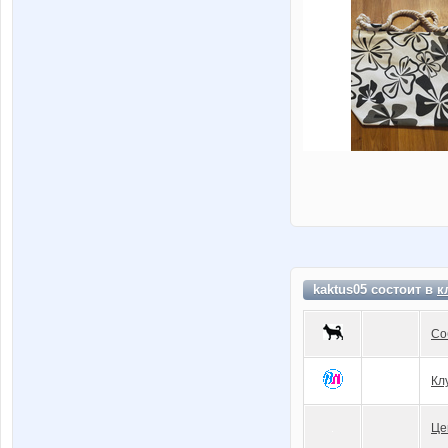
kaktus05 состоит в
к
Со
Кл
Це