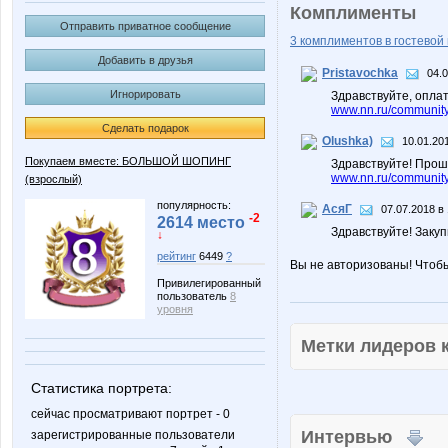
Комплименты
Отправить приватное сообщение
3 комплиментов в гостевой 
Добавить в друзья
Pristavochka
04.0
Игнорировать
Здравствуйте, оплат
www.nn.ru/community/
Сделать подарок
Olushka)
10.01.20
Покупаем вместе: БОЛЬШОЙ ШОПИНГ
Здравствуйте! Прош
www.nn.ru/community/
(взрослый)
популярность:
АсяГ
07.07.2018 в 
-2
2614 место
Здравствуйте! Заку
↓
рейтинг
6449
?
Вы не авторизованы! Чтоб
Привилегированный
пользователь
8
уровня
Метки лидеров
Статистика портрета:
сейчас просматривают портрет - 0
Интервью
зарегистрированные пользователи